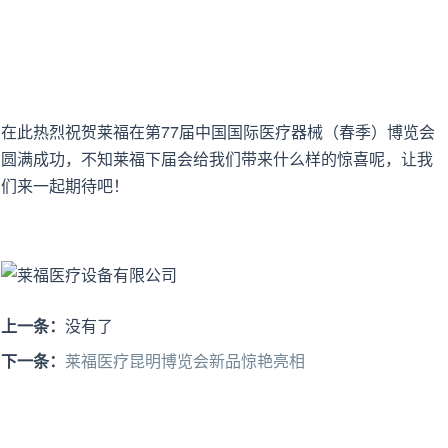
在此热烈祝贺莱福在第77届中国国际医疗器械（春季）博览会
圆满成功，不知莱福下届会给我们带来什么样的惊喜呢，让我
们来一起期待吧！
上一条：
没有了
下一条：
莱福医疗昆明博览会新品惊艳亮相