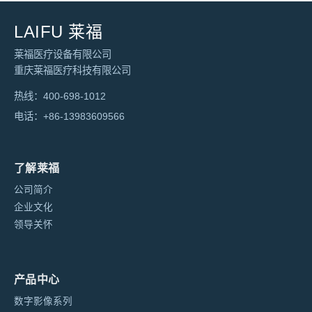
LAIFU 莱福
莱福医疗设备有限公司
重庆莱福医疗科技有限公司
热线：400-698-1012
电话：+86-13983609566
了解莱福
公司简介
企业文化
领导关怀
产品中心
数字影像系列